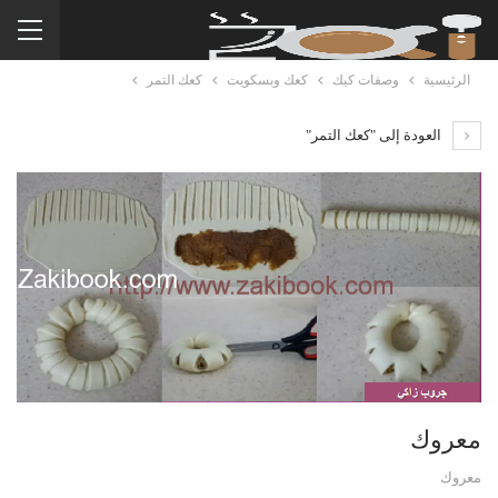
الرئيسية
وصفات كيك
كعك وبسكويت
كعك التمر
العودة إلى "كعك التمر"
معروك
معروك