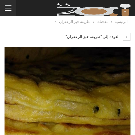
الرئيسية
معجنات
طريقة خبز الزعفران
العودة إلى "طريقة خبز الزعفران"