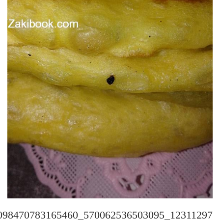
12311297_570062536503095_8817098470783165460_n