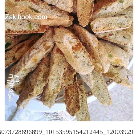
12003929_10153595154212445_405846073728696899_n