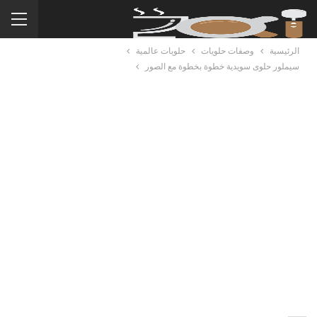
الرئيسية
وصفات حلويات
حلويات عالمية
سيملور حلوى سويدية خطوة بخطوة مع الصور