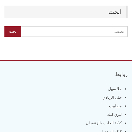
ابحث
روابط
حلا سهل
حلى الزبادي
مصابيب
ليزي كيك
كيكة الحليب بالزعفران
كيكة الزعفران