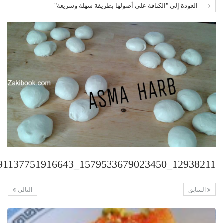
العودة إلى "الكنافة على أصولها بطريقة سهلة وسريعة"
12938211_1579533679023450_403391137751916643_n
السابق
التالي