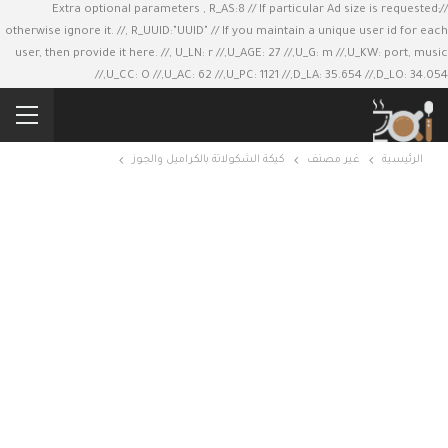
//Extra optional parameters , R_AS:8 // If particular Ad size is requested;
otherwise ignore it. //, R_UUID:"UUID" // If you maintain a unique user id for each
user, then provide it here. //, U_LN: r //,U_AGE: 27 //,U_G: m //,U_KW: port, music
//,U_CC: O //,U_AC: 62 //,U_PC: 1121 //,D_LA: 35.654 //,D_LO: 34.054
كيكة الشكولاتة بالكراميل والجوز
غير مصنف
الرئيسية