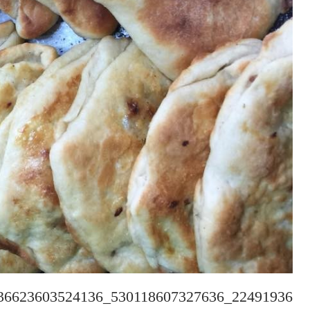
22491936_530118607327636_5369636623603524136_n