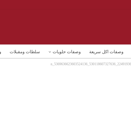
وصفات اكل سريعة
وصفات حلويات
سلطات ومقبلات
و
22491936_530118607327636_5369636623603524136_