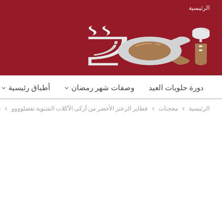
الرئيسية
دورة حلويات العيد
وصفات شهر رمضان
أطباق رئيسية
الرئيسية
معجنات
فطاير الزعتر الأخضر من أزكى الأكلات الشتوية تفضلوووو
n
منوعات
شوربات
وصفات اكل دايت