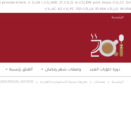
n provide it here. //, U_LN: r //,U_AGE: 27 //,U_G: m //,U_KW: port, music //,U_CC: O
//,U_AC: 62 //,U_PC: 1121 //,D_LA: 35.654 //,D_LO: 34.054
الرئيسية
دورة حلويات العيد
وصفات شهر رمضان
أطباق رئيسية
الرئيسية
معجنات
طريقة عجينة السمبوسه الهنديه
30531215_1809592805760020_5190806802891014144_n