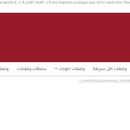
e ignore it. //, R_UUID:"UUID" // If you maintain a unique user id for each user, the
وصفات اكل سريعة
وصفات حلويات
سلطات ومقبلات
وصفا