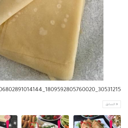
30531215_1809592805760020_5190806802891014144_n
السابق