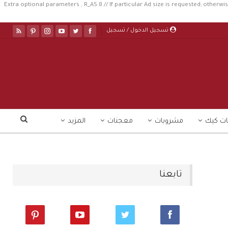
//Extra optional parameters , R_AS:8 // If particular Ad size is requested; otherwis
تسجيل الدخول / تسجيل
ت كيك
مشروبات
معجنات
المزيد
تابعنا