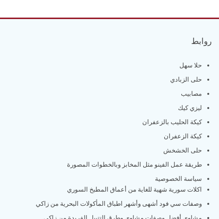
روابط
حلا سهل
حلى الزبادي
مصابيب
ليزي كيك
كيكة الحليب بالزعفران
كيكة الزعفران
حلى الخشخش
طريقة عمل الفينو مثل المخابز وبالخطوات المصورة
سياسة الخصوصية
اكلات سورية شهية للغاية من أعماق المطبخ السوري
وصفات سي فود أشهى وأشهر اطباق المأكولات البحرية من زاكي
مشاوي أفضل وصفات مشاوي وطرق التتبيل الفريدة من زاكي