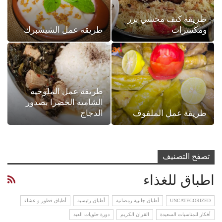
طريقة كتف محشي برز
ومكسرات
طريقة عمل الشيشبرك
طريقة عمل الملوخيه
الشاميه الخضرا بصدور
طريقة عمل الملفوف
الدجاج
تصفح التصنيف
اطباق للغذاء
UNCATEGORIZED
أطباق جانبية رمضانية
أطباق رئيسية
أطباق فطور و عشاء
أفكار للمناسبات السعيدة
القران الكريم
دورة حلويات العيد