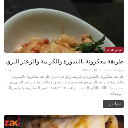
اطباق للغذاء
طريقة معكرونة بالبندورة والكربمة والزعتر البري
7
30/10/2018
Nawq MOasq
طريقة معكرونة بالبندورة والكربمة والزعتر البري طريقة معكرونة بالبندورة
والكربمة والزعتر البري طريقة معكرونة بالبندورة والكربمة والزعتر البري,مع
صديقة زااااااااااااااكي الشيف الرائعة Sahera Da ,تتميز المعكرونة بانها من الذ
الوصفات…
اقرأ أكثر...