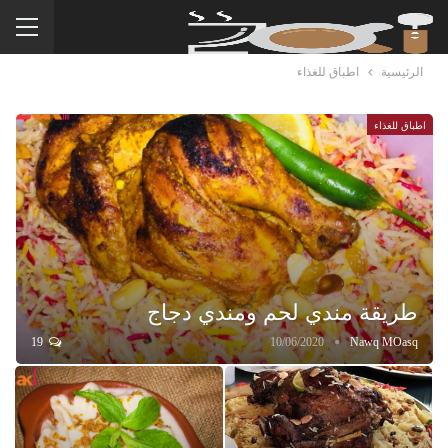
الرئيسية
اطباق للغذاء
اطباق للغذاء
طريقة مندي لحم ومندي دجاج
19
10/06/2020
Nawq MOasq