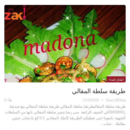
اطباق للغذاء
طريقة سلطة المقالي
9
15/10/2018
Nawq MOasq
طريقة سلطة المقاليطريقة سلطة المقالي طريقة سلطة المقالي,مع صديقة
زاااااااااااااكي الشيف الرائعة منى رضا,تتميز سلطة المقالي بانها من السلطات
الشهية ,تابعونا حتى نعطيكم الطريقة كاملةً. المقادير 0.5 كغ باذنجان. حبتين
بطاطا.. ..حبات…