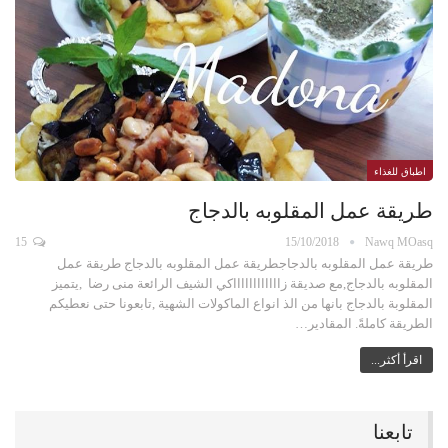
اطباق للغذاء
طريقة عمل المقلوبه بالدجاج
15
15/10/2018
Nawq MOasq
طريقة عمل المقلوبه بالدجاجطريقة عمل المقلوبه بالدجاج طريقة عمل
المقلوبه بالدجاج,مع صديقة زااااااااااااكي الشيف الرائعة منى رضا ,يتميز
المقلوبة بالدجاج بانها من الذ انواع الماكولات الشهية ,تابعونا حتى نعطيكم
الطريقة كاملةً. المقادير…
اقرأ أكثر...
تابعنا