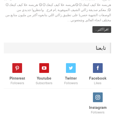
هريسه علا كيف كيفك😉😋هريسه علا كيف كيفك😉😋 هريسه علا كيف كيفك😉
😋, معكم صديقة زاكي الشيف الموهوبة ,ام فرح, وانتظروا جديدي من
الوصفات الشهية حصريا على تطبيق زاكي اللي بتابعوه أكثر من مليون متابع من
مختلف انحاء العالم, وشجعوني…
اقرأ أكثر...
تابعنا
Pinterest
Youtube
Twitter
Facebook
Followers
Subscribers
Followers
Likes
Instagram
Followers