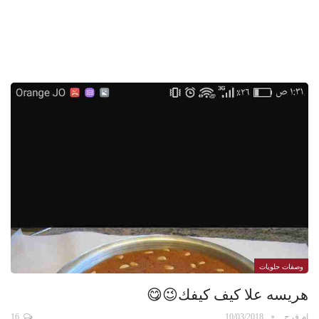
وصفات حلويات
هريسه علا كيف كيفك😉😋
ام فرح.
10/03/2018
16