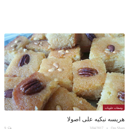
وصفات حلويات
هريسه نبكيه على اصولا
9
3/04/2017
Om Sham