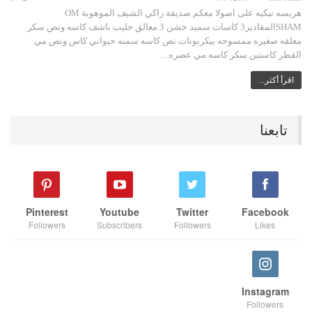
هريسه نبكيه على اصولا معكم صديقة زاكي الشيف الموهوبة OM
SHAMالمقادير3 كاسات سميد خشن 3 معالق حليب ناشف كاسه ونص سكر
معلقه صغيره ممسوحه بيكربونات نص كاسه سمنه حيواني كاس ونص مي
القطر كاستين سكر كاسه مي عصره…
اقرأ أكثر...
تابعنا
Pinterest
Youtube
Twitter
Facebook
Followers
Subscribers
Followers
Likes
Instagram
Followers