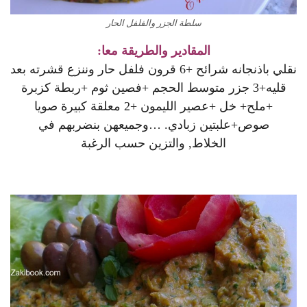
سلطة الجزر والفلفل الحار
المقادير والطريقة معا:
نقلي باذنجانه شرائح +6 قرون فلفل حار وننزع قشرته بعد
قليه+3 جزر متوسط الحجم +فصين ثوم +ربطة كزبرة
+ملح+ خل +عصير الليمون +2 معلقة كبيرة صويا
صوص+علبتين زبادي. …وجميعهن بنضربهم في
الخلاط, والتزين حسب الرغبة