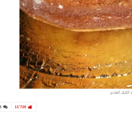
الكيك العادي
3
11٬720