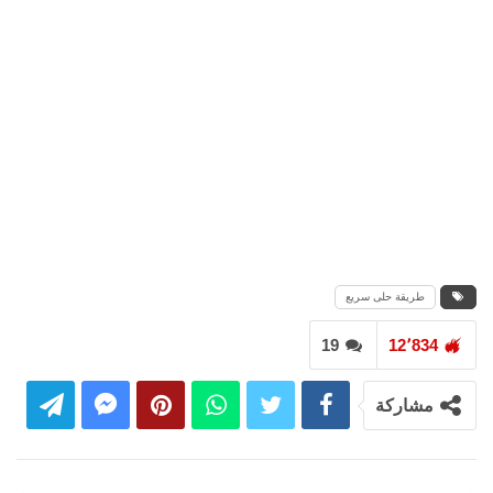
طريقة حلى سريع
19
12٬834
مشاركة