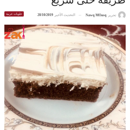
طريقة حلى سريع
حلويات عربية
التحديث الأخير
28/10/2019
تحرير
Nawq MOasq