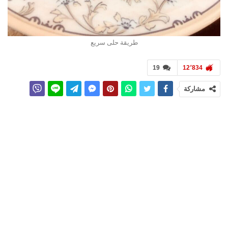
طريقة حلى سريع
19
12٬834
مشاركة