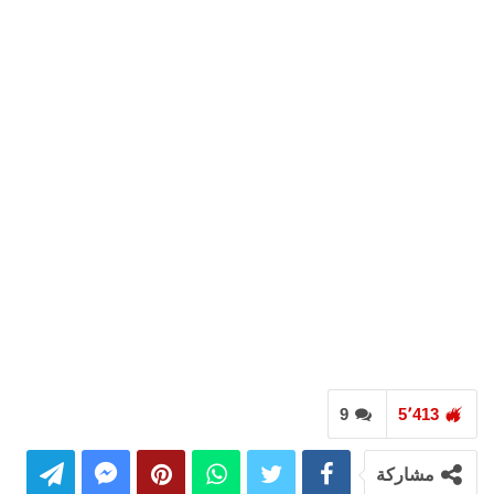
9
5٬413
مشاركة