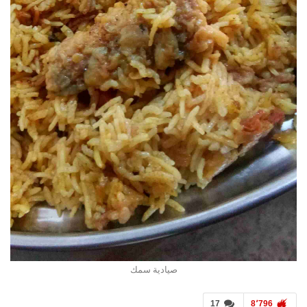
صيادية سمك
17
8٬796