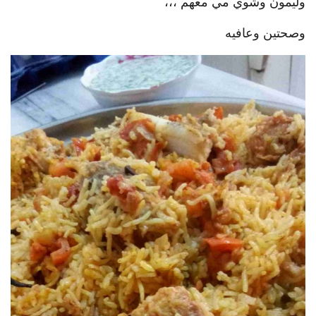
وليمون وشوي مي معهم ،،،
وصحتين وعافيه