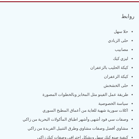
روابط
حلا سهل
حلى الزبادي
مصابيب
ليزي كيك
كيكة الحليب بالزعفران
كيكة الزعفران
حلى الخشخش
طريقة عمل الفينو مثل المخابز وبالخطوات المصورة
سياسة الخصوصية
اكلات سورية شهية للغاية من أعماق المطبخ السوري
وصفات سي فود أشهى وأشهر اطباق المأكولات البحرية من زاكي
مشاوي أفضل وصفات مشاوي وطرق التتبيل الفريدة من زاكي
كيفية صنع كيك سهل وبشكل احترافي وصفات كيك زاكي