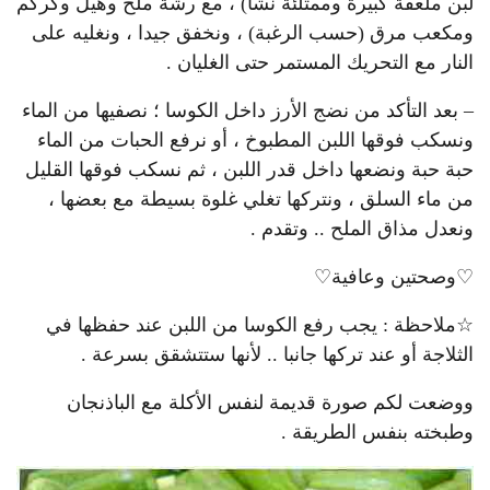
لبن ملعقة كبيرة وممتلئة نشا) ، مع رشة ملح وهيل وكركم
ومكعب مرق (حسب الرغبة) ، ونخفق جيدا ، ونغليه على
النار مع التحريك المستمر حتى الغليان .
– بعد التأكد من نضج الأرز داخل الكوسا ؛ نصفيها من الماء
ونسكب فوقها اللبن المطبوخ ، أو نرفع الحبات من الماء
حبة حبة ونضعها داخل قدر اللبن ، ثم نسكب فوقها القليل
من ماء السلق ، ونتركها تغلي غلوة بسيطة مع بعضها ،
ونعدل مذاق الملح .. وتقدم .
♡وصحتين وعافية♡
☆ملاحظة : يجب رفع الكوسا من اللبن عند حفظها في
الثلاجة أو عند تركها جانبا .. لأنها ستتشقق بسرعة .
ووضعت لكم صورة قديمة لنفس الأكلة مع الباذنجان
وطبخته بنفس الطريقة .