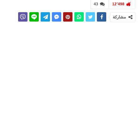
43
12٬498
مشاركة