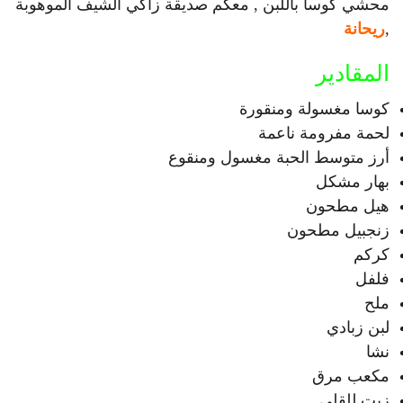
محشي كوسا باللبن
, معكم صديقة زاكي الشيف الموهوبة
,
ريحانة
المقادير
كوسا مغسولة ومنقورة
لحمة مفرومة ناعمة
أرز متوسط الحبة مغسول ومنقوع
بهار مشكل
هيل مطحون
زنجبيل مطحون
كركم
فلفل
ملح
لبن زبادي
نشا
مكعب مرق
زيت للقلي