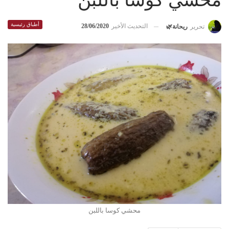
محشي كوسا باللبن
أطباق رئيسية
التحديث الأخير
28/06/2020
تحرير
ريحانة🌿
محشي كوسا باللبن