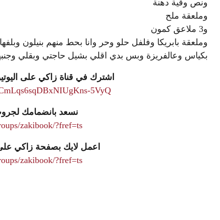
ونص وقية دهنة
وملعقة ملح
و3 ملاعق كمون
وملعقة بابريكا وفلفل حلو وحر وانا بحط منهم بنيلون وبل
بكياس وعالفريزة وبس بدي اقلي بشيل حاجتي وبقلي وجنب
اشترك في قناة زاكي على اليوتيو
l/UCmLqs6sqDBxNIUgKns-5VyQ
نسعد بانضمامك لجرو
oups/zakibook/?fref=ts
اعمل لايك بصفحة زاكي على 
oups/zakibook/?fref=ts