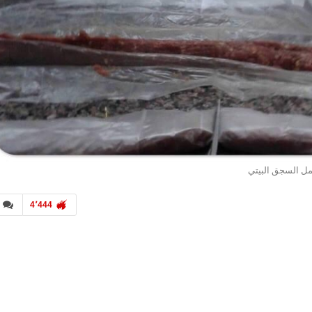
ل السجق البيتي
4٬444