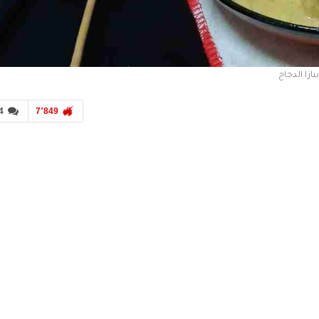
يازا الدجاج
4
7٬849