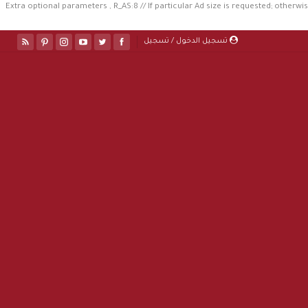
//Extra optional parameters , R_AS:8 // If particular Ad size is requested; otherwis
تسجيل الدخول / تسجيل