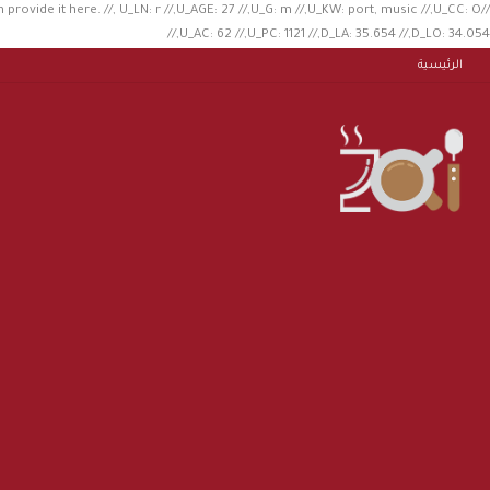
n provide it here. //, U_LN: r //,U_AGE: 27 //,U_G: m //,U_KW: port, music //,U_CC: O
//,U_AC: 62 //,U_PC: 1121 //,D_LA: 35.654 //,D_LO: 34.054
الرئيسية