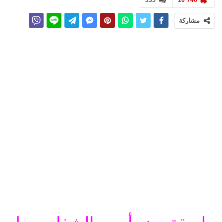
335
10٬746
مشاركة