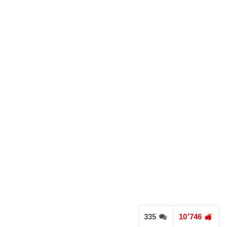
335
10٬746