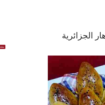
ار الجزائرية
معجن