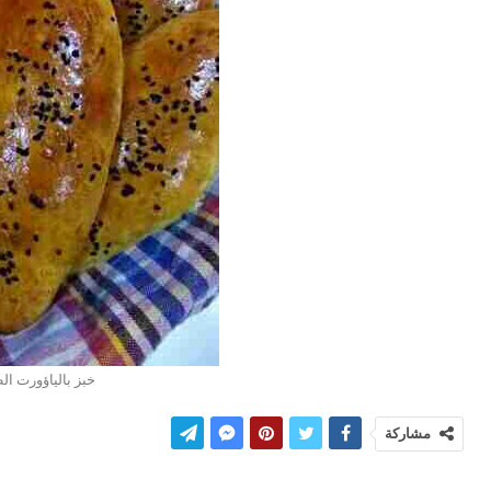
خبز بالياؤورت الط
مشاركة