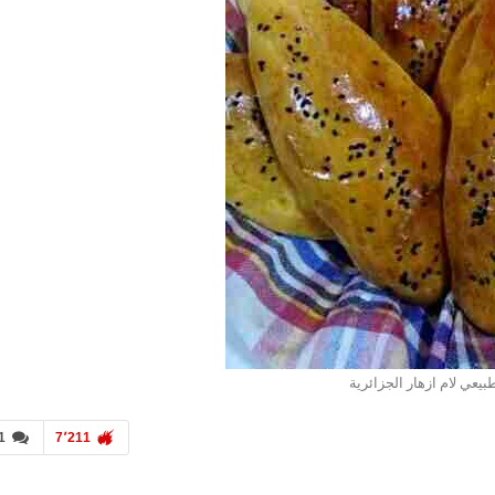
بيعي لام ازهار الجزائرية
1
7٬211