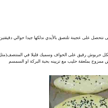
نتحصل على عجينة تلتصق بالأيدي ندلكها جيدا حوالي دقيقتين
ا إلى 8 قطع نشكلها على شكل حربوش رقيق على الحواف وسميك قليلا في المنتصف(مث
ض ممزوج بملعقة حليب مع تزيينه بحبة البركة او السمسم