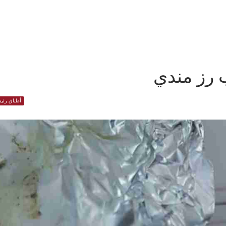
 رز مندي
أطباق رئيس