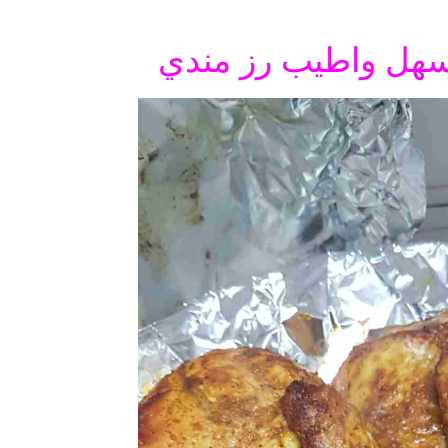
سهل واطيب رز مندي