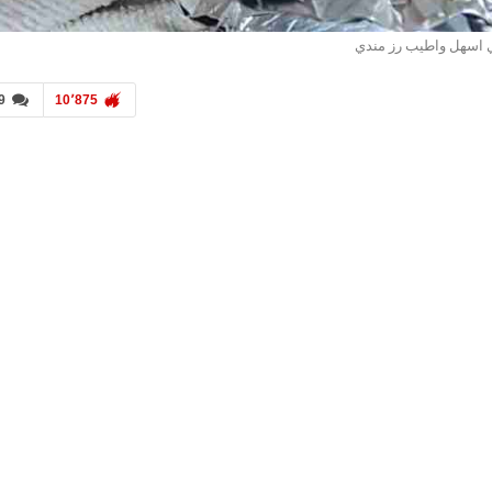
 اسهل واطيب رز مندي
9
10٬875