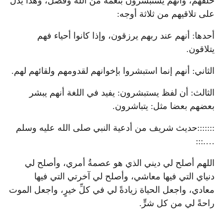
خلفهم، وأنهم يستبشرون بنعمة من الله وفضل، وهذا يدل
على تلاقيهم من ثلاثة أوجه:
أحدها: أنهم عند ربهم يرزقون، وإذا كانوا أحياء فهم
يتلاقون.
الثاني: أنهم إنما استبشروا بإخوانهم لقدومهم ولقائهم لهم.
الثالث: أن لفظ يستبشرون: يفيد في اللغة أنهم يبشر
بعضهم بعضا مثل: يتباشرون.
:::::::حديث شريف من أدعية النبي صلى الله عليه وسلم
….:::
اللهم أصلح لي ديني الذي هو عصمةُ أمري، وأصلح لي
دنياي التي فيها معاشي، وأصلح لي آخرتي التي فيها
معادي، واجعل الحياة زيادةً لي في كلِّ خيرٍ، واجعل الموت
راحةً لي من كل شرٍّ.