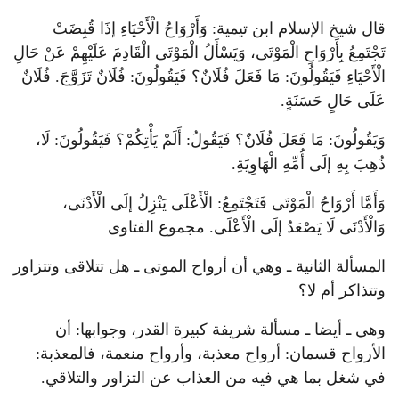
قال شيخ الإسلام ابن تيمية: وَأَرْوَاحُ الْأَحْيَاءِ إذَا قُبِضَتْ
تَجْتَمِعُ بِأَرْوَاحِ الْمَوْتَى، وَيَسْأَلُ الْمَوْتَى الْقَادِمَ عَلَيْهِمْ عَنْ حَالِ
الْأَحْيَاءِ فَيَقُولُونَ: مَا فَعَلَ فُلَانٌ؟ فَيَقُولُونَ: فُلَانٌ تَزَوَّجَ. فُلَانٌ
عَلَى حَالٍ حَسَنَةٍ.
وَيَقُولُونَ: مَا فَعَلَ فُلَانٌ؟ فَيَقُولُ: أَلَمْ يَأْتِكُمْ؟ فَيَقُولُونَ: لَا،
ذُهِبَ بِهِ إلَى أُمِّهِ الْهَاوِيَةِ.
وَأَمَّا أَرْوَاحُ الْمَوْتَى فَتَجْتَمِعُ: الْأَعْلَى يَنْزِلُ إلَى الْأَدْنَى،
وَالْأَدْنَى لَا يَصْعَدُ إلَى الْأَعْلَى. مجموع الفتاوى
المسألة الثانية ـ وهي أن أرواح الموتى ـ هل تتلاقى وتتزاور
وتتذاكر أم لا؟
وهي ـ أيضا ـ مسألة شريفة كبيرة القدر، وجوابها: أن
الأرواح قسمان: أرواح معذبة، وأرواح منعمة، فالمعذبة:
في شغل بما هي فيه من العذاب عن التزاور والتلاقي.