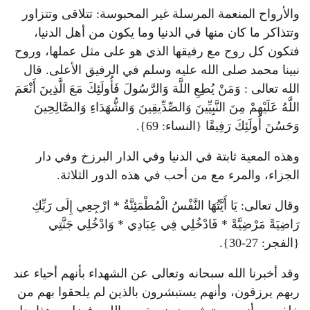
والأرواح المنعمة المرسلة غير المحبوسة: تتلاقى وتتزاور
وتتذاكر ما كان منها في الدنيا وما يكون من أهل الدنيا،
فتكون كل روح مع رفيقها الذي هو على مثل عملها، وروح
نبينا محمد صلى الله عليه وسلم في الرفيق الأعلى. قال
الله تعالى : وَمَنْ يُطِعِ اللَّهَ وَالرَّسُولَ فَأُولَئِكَ مَعَ الَّذِينَ أَنْعَمَ
اللَّهُ عَلَيْهِمْ مِنَ النَّبِيِّينَ وَالصِّدِّيقِينَ وَالشُّهَدَاءِ وَالصَّالِحِينَ
وَحَسُنَ أُولَئِكَ رَفِيقًا {النساء: 69}.
وهذه المعية ثابتة في الدنيا وفي الدار البرزخ وفي دار
الجزاء، والمرء مع من أحب في هذه الدور الثلاثة.
وقال تعالى: يَا أَيَّتُهَا النَّفْسُ الْمُطْمَئِنَّةُ * ارْجِعِي إِلَى رَبِّكِ
رَاضِيَةً مَرْضِيَّةً * فَادْخُلِي فِي عِبَادِي * وَادْخُلِي جَنَّتِي
{الفجر: 27-30}.
وقد أخبرنا الله سبحانه وتعالى عن الشهداء بأنهم أحياء عند
ربهم يرزقون، وأنهم يستبشرون بالذين لم يلحقوا بهم من