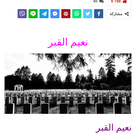
40
6٬788
مشاركة
نعيم القبر
نعيم القبر