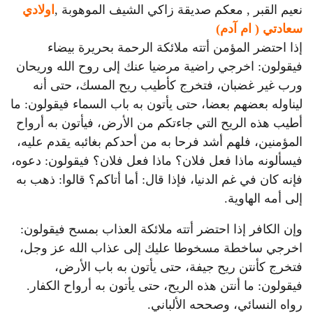
نعيم القبر , معكم صديقة زاكي الشيف الموهوبة ,
اولادي
سعادتي ( ام آدم)
إذا احتضر المؤمن أتته ملائكة الرحمة بحريرة بيضاء
فيقولون: اخرجي راضية مرضيا عنك إلى روح الله وريحان
ورب غير غضبان، فتخرج كأطيب ريح المسك، حتى أنه
ليناوله بعضهم بعضا، حتى يأتون به باب السماء فيقولون: ما
أطيب هذه الريح التي جاءتكم من الأرض، فيأتون به أرواح
المؤمنين، فلهم أشد فرحا به من أحدكم بغائبه يقدم عليه،
فيسألونه ماذا فعل فلان؟ ماذا فعل فلان؟ فيقولون: دعوه،
فإنه كان في غم الدنيا، فإذا قال: أما أتاكم؟ قالوا: ذهب به
إلى أمه الهاوية.
وإن الكافر إذا احتضر أتته ملائكة العذاب بمسح فيقولون:
اخرجي ساخطة مسخوطا عليك إلى عذاب الله عز وجل،
فتخرج كأنتن ريح جيفة، حتى يأتون به باب الأرض،
فيقولون: ما أنتن هذه الريح، حتى يأتون به أرواح الكفار.
رواه النسائي، وصححه الألباني.