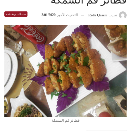
فطائر فم السمكة
سلطات ومقبلات
التحديث الأخير
3/01/2020
تحرير
Rolla Qasem
فطائر فم السمكة