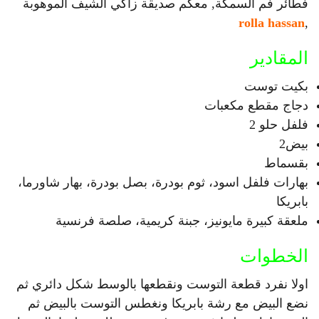
فطائر فم السمكة, معكم صديقة زاكي الشيف الموهوبة
rolla hassan
,
المقادير
بكيت توست
دجاج مقطع مكعبات
فلفل حلو 2
بيض2
بقسماط
بهارات فلفل اسود، ثوم بودرة، بصل بودرة، بهار شاورما،
بابريكا
ملعقة كبيرة مايونيز، جبنة كريمية، صلصة فرنسية
الخطوات
اولا نفرد قطعة التوست ونقطعها بالوسط شكل دائري ثم
نضع البيض مع رشة بابريكا ونغطس التوست بالبيض ثم