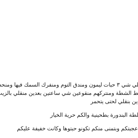
اول شي منظف السمك كالمعتاد ومنتبلو بالليمون منعصر علي شي ٣ حبات ليمون ومندق التوم ومنفرك السمك فيها وم
نحط الشطة ومنتركهم منقوعين شي ساعتين بعدين منقلي بالزي
ين بنقلي لحتى يتحمر
ة البندورة بطحينية والكم حرية الخيار
 عجبتكم وبتمنى منكم تكونو حبتوها وكانت خفيفة عليكم