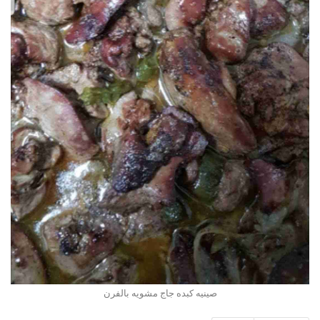
صينيه كبده جاج مشويه بالفرن