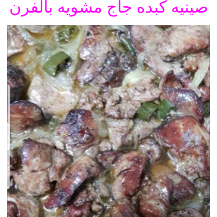
صينيه كبده جاج مشويه بالفرن