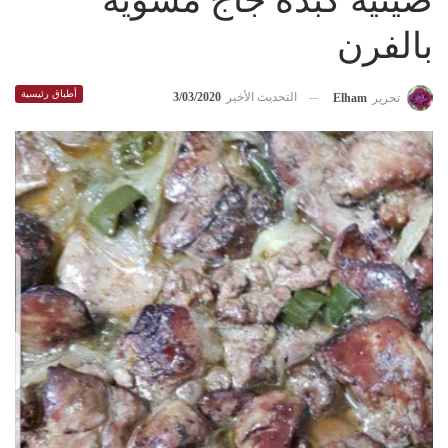
صينيه كبده جاج مشويه
بالفرن
أطباق رئيسية
التحديث الأخير
3/03/2020
تحرير
Elham