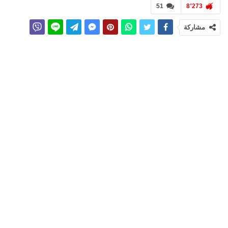
51
8٬273
مشاركة