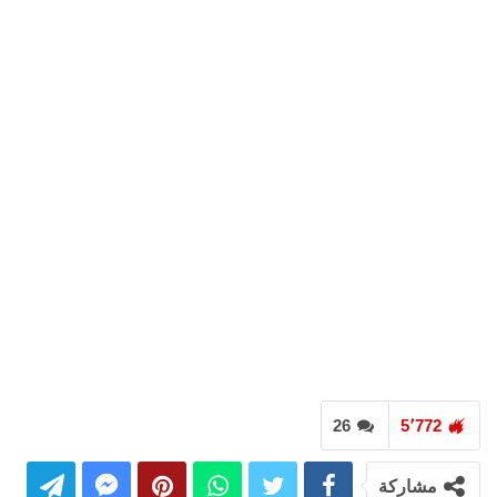
26
5٬772
مشاركة