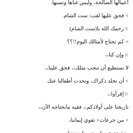
أعمالها الصالحة، وليس غناها ونسبها.
> فحق عليها لقب: ست الشام.
☆رحمك الله يا(ست الشام)
> كم نحتاج لأمثالك اليوم!!؟؟
☆وإن كنا،،
لا نستطيع أن ننجب مثلك،، فحق علينا،،
> أن نخلد ذكراك، ونحدث أطفالنا عنك
☆إقرأوا،،
تاريخنا على أولادكم،، ففيه مانحتاجه الآن،،
> من جرعات> تقوي إيماننا،
وتشحذ هممنا، وتنسينا ضعفنا،