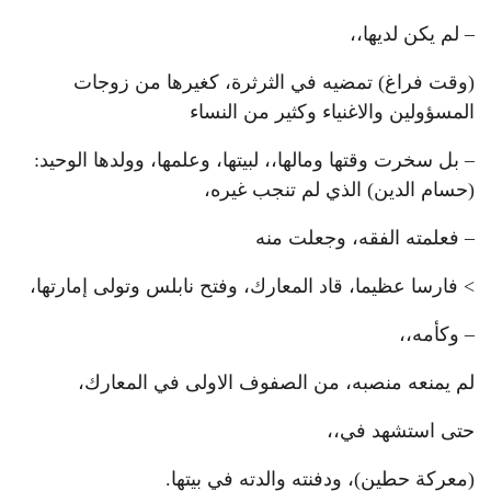
– لم يكن لديها،،
(وقت فراغ) تمضيه في الثرثرة، كغيرها من زوجات
المسؤولين والاغنياء وكثير من النساء
– بل سخرت وقتها ومالها،، لبيتها، وعلمها، وولدها الوحيد:
(حسام الدين) الذي لم تنجب غيره،
– فعلمته الفقه، وجعلت منه
> فارسا عظيما، قاد المعارك، وفتح نابلس وتولى إمارتها،
– وكأمه،،
لم يمنعه منصبه، من الصفوف الاولى في المعارك،
حتى استشهد في،،
(معركة حطين)، ودفنته والدته في بيتها.