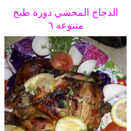
الدجاج المحشي دورة طبخ
متنوعه ٦