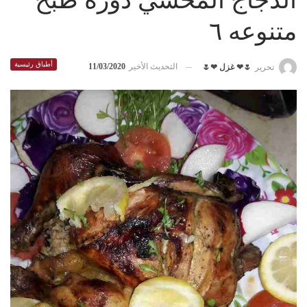
الدجاج المحشي دورة طبخ
متنوعه ٦
أطباق رئيسية
التحديث الأخير
11/03/2020
تحرير
🌷❤ غزل ❤🌷