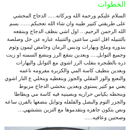
الخطوات
السلام عليكم ورحمة الله وبركاته….. الدجاج المحشي
على طريقتي كثيير طيبه وان شاء الله تعجبكم…… بسم
الله الرحمن الرحيم… اول اشي بنظف الدجاج وبننقعه
بالتتبيله اقل اشي ساعتين والتتبيله عباره عن خل وصلصة
بندوره وملح وبهارات ودبس الرمان وحامض ليمون وثوم
وجميع التوابل…. وبعدين بننقع الرز وبنضع السمنه او زيت
ذره بالطنجره بنقلب الرز اشوي مع التوابل والبهارات
وبعدين بنظيف كاسة المي والكزبره مفرومه ناعمه
والنعنع والوز المقلي والجوز وبنغطيه وبنخلي ع النار اشوي
يعني مو كثير يستوي وبعدين بنحشي الدجاج مزبوط
وبنحطه بكياس حراريه وبصينيه فيه كاسة مي وبطاطا
والجزر الثوم والبصل والفلفله وتوابل بنضعها بالفرن ساعه
ونص بتكون جاهزه وبتقدموها مع التزين بتششهي…
وصحتين وعافيه…..