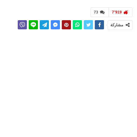
73
7٬919
مشاركة