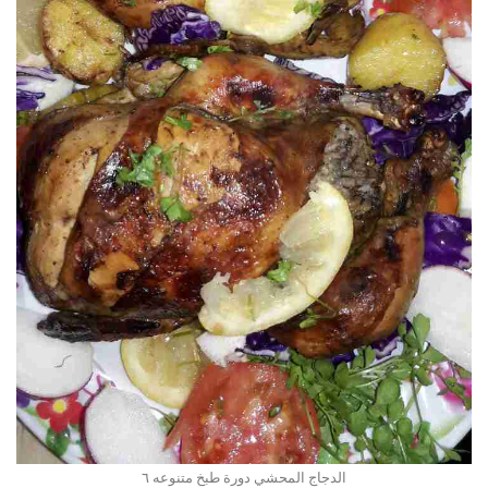
الدجاج المحشي دورة طبخ متنوعه ٦