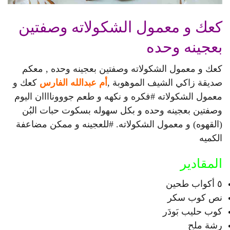
كعك و معمول الشكولاته وصفتين
بعجينه وحده
كعك و معمول الشكولاته وصفتين بعجينه وحده , معكم
صديقة زاكي الشيف الموهوبة ,
أم عبدالله الفارس
كعك و
معمول الشكولاته #فكره و نكهه و طعم جوووناااان اليوم
وصفتين بعجينه وحده و بكل سهوله بسكوت حبات البُن
(القهوه) و معمول الشكولاته. #للعجينه و ممكن مضاعفة
الكميه
المقادير
٥ أكواب طحين
نص كوب سكر
كوب حليب بَودَر
رشة ملح