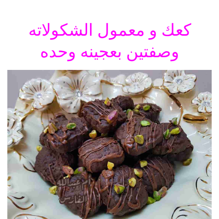
كعك و معمول الشكولاته
وصفتين بعجينه وحده