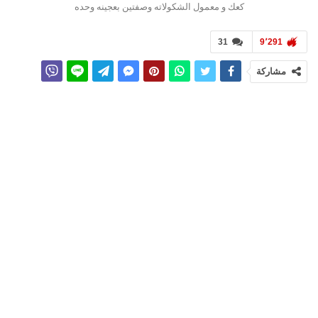
كعك و معمول الشكولاته وصفتين بعجينه وحده
31
9٬291
مشاركة