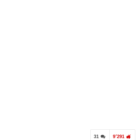
31
9٬291