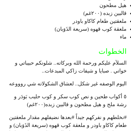
هيل مطحون
قالبين زبده (٢٠٠غم)
ملعقتين طعام كاكاو باودر
ملعقة كوب قهوه (سريعة الذَوَبان)
ماء
الخطوات
السلآم عليكم ورحمة الله وبركاته.. شلونكم حبيباتي و
خواتي . صبايا و شيفات زاكي المبدعات..
اليوم الوصفه غير شكل.. لعشاق الشكولاته شي روووعه
٥ أكواب طحين و نص كوب سكر و كوب حليب بَودَر و
رشة ملح و هيل مطحون و قالبين زبده(٢٠٠غم)
#نخلطهم و نفركهم جيداً #بعدها نضيفلهم مقدار ملعقتين
طعام كاكاو باودر و ملعقة كوب قهوه (سريعة الذَوَبان) و