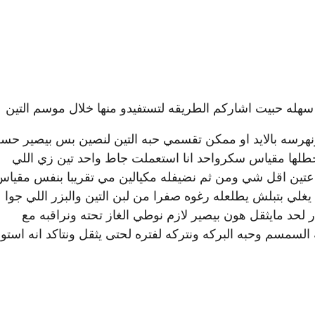
سهله حبيت اشاركم الطريقه لتستفيدو منها خلال موسم التين
 ونهرسه بالايد او ممكن تقسمي حبه التين لنصين بس بيصير ح
حطلها مقياس سكرواحد انا استعملت جاط واحد تين زي اللي
عتين اقل شي ومن ثم نضيفله مكيالين مي تقريبا بنفس مقياس
يغلي بتبلش يطلعله رغوه صفرا من لبن التين والبزر اللي جوا
ر لحد مايثقل هون بيصير لازم نوطي الغاز تحته ونراقبه مع
لسمسم وحبه البركه ونتركه لفتره لحتى يثقل ونتاكد انه استو