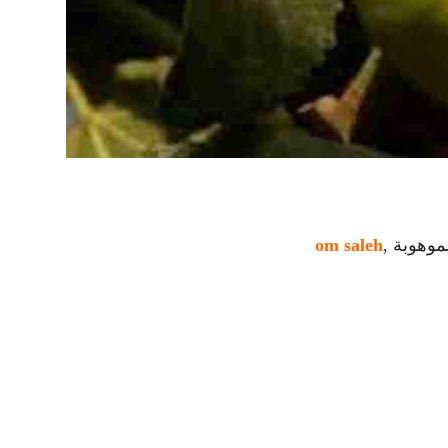
وهوبة ,
om saleh