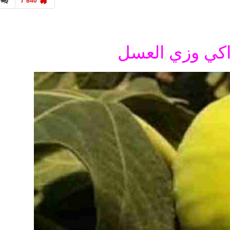
7٬840
اكي وزي العسل