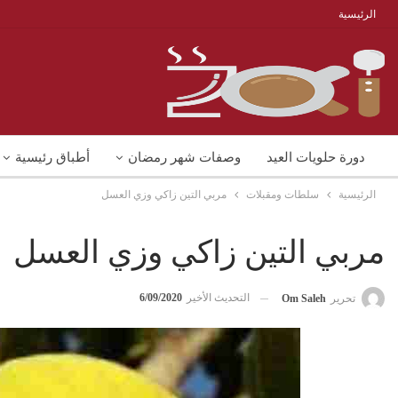
الرئيسية
دورة حلويات العيد
وصفات شهر رمضان
أطباق رئيسية
الرئيسية
سلطات ومقبلات
مربي التين زاكي وزي العسل
منوعات
شوربات
وصفات اكل دايت
مربي التين زاكي وزي العسل
التحديث الأخير
6/09/2020
تحرير
Om Saleh