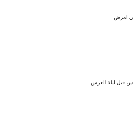
لي امرض
وس قبل ليلة العرس