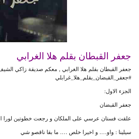
جعفر القبطان بقلم هلا الغرابي
جعفر القبطان بقلم هلا الغرابي , معكم صديقة زاكي الشيف 
#جعفر_القبضان_بقلم_هلا_غرابلي
الجزء الاول:
جعفر القبضان
علقت فستان عرسي على الملكان و رجعت خطوتين لورا انا 
سيلينا : واو…. و اخيرا خلص …. ما بقا ناقصو شي