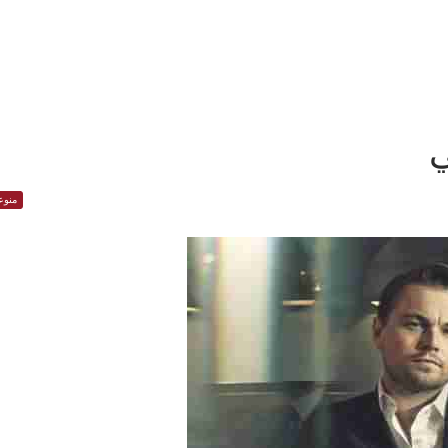
ي
منوع