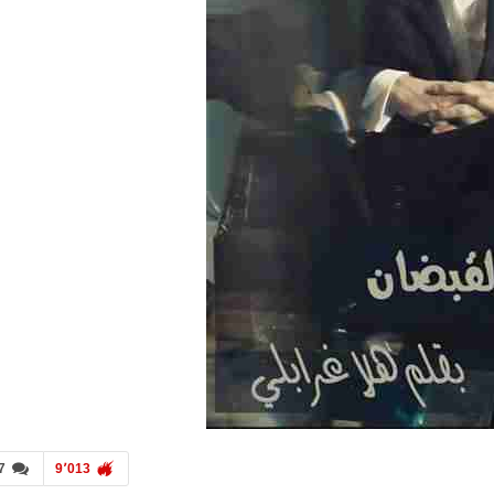
7
9٬013