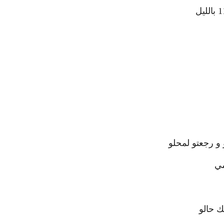
و رجعتو لمحلو
مي
ك حالو