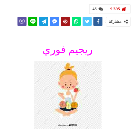
45
9٬695
مشاركة
ريجيم فوري