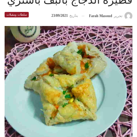
فطيرة الدجاج بالبف باستري
سلطات ومقبلات
بتاريخ
23/09/2021
تحرير
Farah Masoud