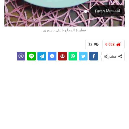
فطيرة الدجاج بالبف باستري
12
6٬632
مشاركة