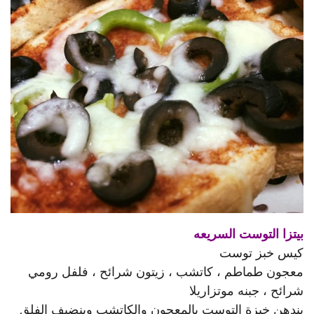
بيتزا التوست السريعه
كيس خبز توست
معجون طماطم ، كاتشب ، زيتون شرائح ، فلفل رومي
شرائح ، جبنه موتزاريلا
بندهن خبزة التوست بالمعجون والكاتشب وبنضيف الفلق