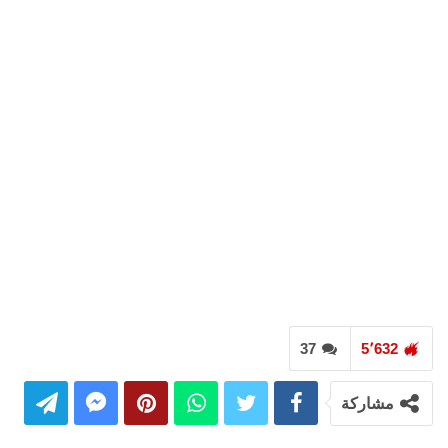
37
5٬632
مشاركة