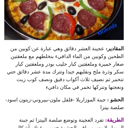
المقادير:
عجينة العشر دقائق وهي عبارة عن:كوبين من
الطحين وكوبين من الماء الدافيء بنخلطهم مع ملعقتين
صغار خميرة وملعقتين كبار حليب بودر وملعقتين كبار
سكر وذرة ملح ونقلبهم جيدا وتترك مدة عشر دقائق حتي
تتخمر ثم نضيف ثلاث أكواب دقيق ونصف كوب زيت
ونعجنها ونتركها تخمر في مكان دافيء
الحشو :
جبنة الموزاريلا -فلفل ملون-ببيروني-زيتون اسود-
صلصة بيتزا
الطريقة:
تفرد العجينة وتوضع صلصة البيتزا ثم جبنة
الموزاريلا وتزين بباقي الحشوة حسب رغبتك بأشكال