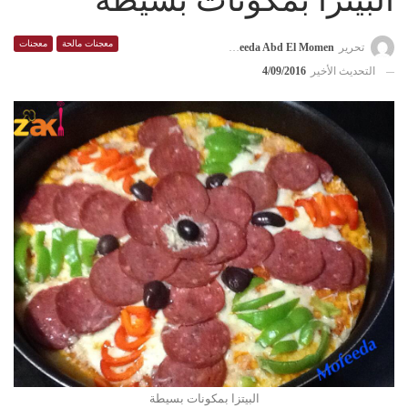
البيتزا بمكونات بسيطة
معجنات مالحة
معجنات
تحرير
Mofeeda Abd El Momen
التحديث الأخير
4/09/2016
البيتزا بمكونات بسيطة