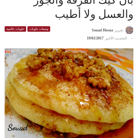
بان كيك القرفة والجوز
والعسل ولا أطيب
وصفات حلويات
حلويات عالمية
تحرير
Souad Hosna
التحديث الأخير
19/02/2017