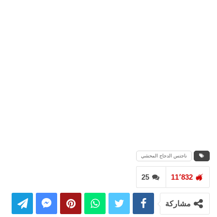
ناجتس الدجاج المحشي
25
11٬832
مشاركة