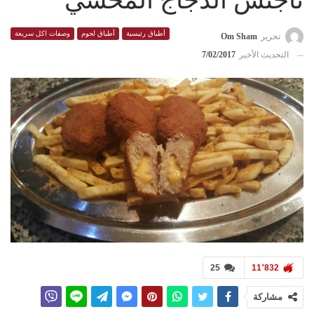
ناجتس الدجاج المحشي
أطباق رئيسية
أطباق لحوم
وصفات اكل سريعة
تحرير
Om Sham
التحديث الأخير
7/02/2017
25
11٬832
مشاركة