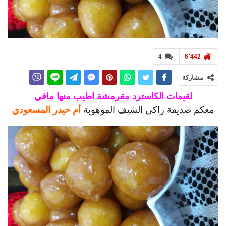
4
6٬442
مشاركة
لقيمات الكاسترد مقرمشة اطيب منها مافي
معكم صديقة زاكي الشيف الموهوبة
أم حيدر المسعودي