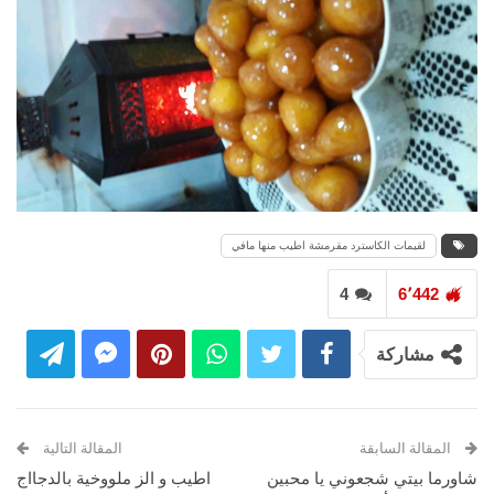
لقيمات الكاسترد مقرمشة اطيب منها مافي
4
6٬442
مشاركة
المقالة السابقة
المقالة التالية
شاورما بيتي شجعوني يا محبين
اطيب و الز ملووخية بالدجااج