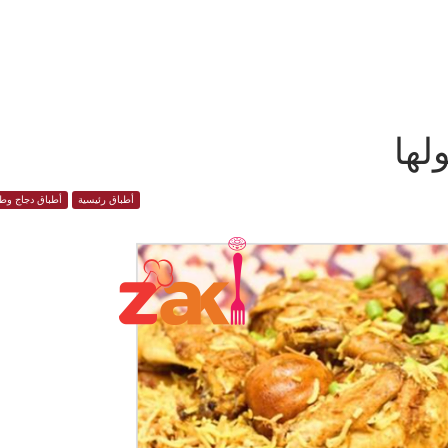
لها
أطباق رئيسية
أطباق دجاج وطي