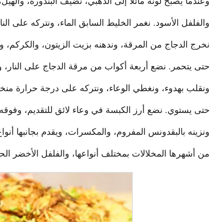
وعندما يصبح لونه مائلاً إلى الذهبي، نضيف البندورة، والهي
والفلفل الأسود. نغمر الخليط السابق الماء، ونتركه على الن
نخرج الدجاج من المرقة، وندهنه بزيت الزيتون، والكركم،
حتى يتحمر. نضع أربعة أكواب من مرقة الدجاج على النار، ون
ونقلب بهدوء، ونغطي الوعاء، ونتركه على درجة حرارة منخف
حتى يستوي. نضع أرز الكبسة في وعاء لائق للتقديم، وفوقه 
ونزينه بالبقدونس المفروم، والمكسرات، ويقدم بجانبها أنوا
من أشهرها المخلالات بمختلف أنواعها، والفلفل الأخضر الحار