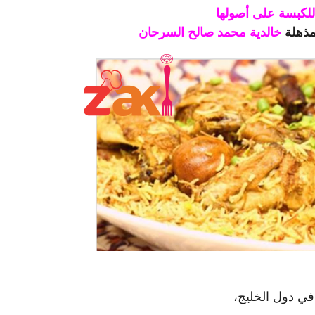
للكبسة على أصولها
لمذهلة
خالدية محمد صالح السرحان
في دول الخليج،