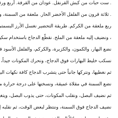
. ست حبات من كبش القرنفل. عودان من القرفة. أربع ورق
. ثلاثة قرون من الفلفل الأخضر الحار. ملعقة من السمنة، ويم
ربع ملعقة من الكركم. طريقة التحضير نغسل الأرز البسمتي 
، ونضيف إليه ملعقة من الملح. نقطّع الدجاج باستخدام سك
نضع البهار، والكمون، والكزبرة، والكركم، والفلفل الأسود ف
نسكب خليط البهارات فوق الدجاج، ونحرك المكونات جيداً،
ثم نغطيها، ونتركها جانباً حتى يتشرب الدجاج كافة نكهات الب
نضع السمنة في مقلاة عميقة، ونسخنها على درجة حرارة 
ثم نضيف البصل، ونقلب المكونات، حتى يذوب البصل، ويتغير
نضيف الدجاج فوق السمنة، وننتظر لبعض الوقت، ثم نقلبه إل