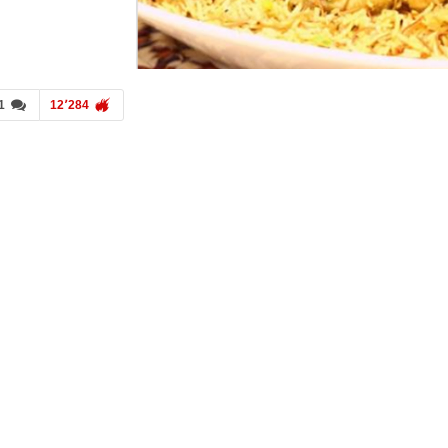
1
12٬284