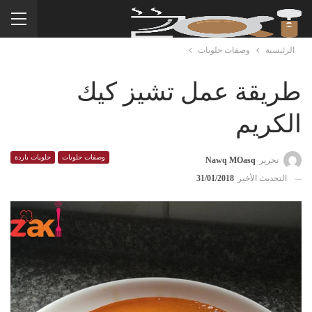
الرئيسية
وصفات حلويات
طريقة عمل تشيز كيك
الكريم
وصفات حلويات
حلويات باردة
تحرير
Nawq MOasq
التحديث الأخير
31/01/2018