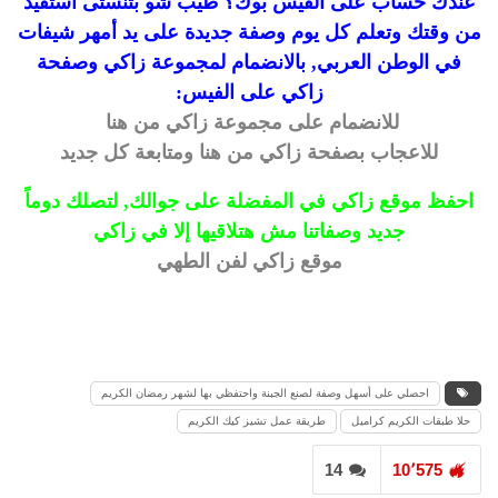
عندك حساب على الفيس بوك؟ طيب شو بتنستى استفيد
من وقتك وتعلم كل يوم وصفة جديدة على يد أمهر شيفات
في الوطن العربي, بالانضمام لمجموعة زاكي وصفحة
زاكي على الفيس:
للانضمام على مجموعة زاكي من هنا
للاعجاب بصفحة زاكي من هنا ومتابعة كل جديد
احفظ موقع زاكي في المفضلة على جوالك, لتصلك دوماً
جديد وصفاتنا مش هتلاقيها إلا في زاكي
موقع زاكي لفن الطهي
احصلي على أسهل وصفة لصنع الجبنة واحتفظي بها لشهر رمضان الكريم
حلا طبقات الكريم كراميل
طريقة عمل تشيز كيك الكريم
14
10٬575