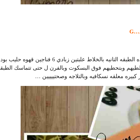
G…
الطبقه الاولى 3 باكيتات بسكوت مطحون مفروك باصبع زبده الطبقه التانيه بالخلاط علبتين زبادي 6 فناجين قهوه 
انتيه بتخلطيهم وبتحطيهم فوق البسكوت وبالفرن ل حتى تتماسك الطبق
كبيره معلقه نسكافيه وبالتلاجه وصحتييييين …