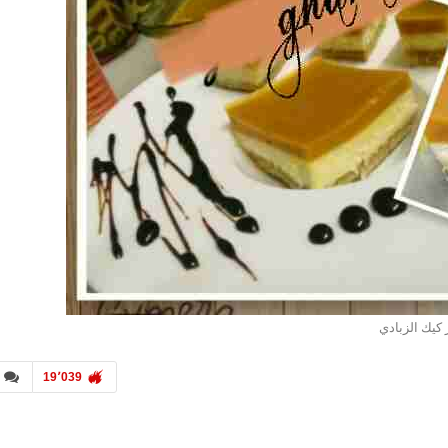
كيك الزبادي
19٬039