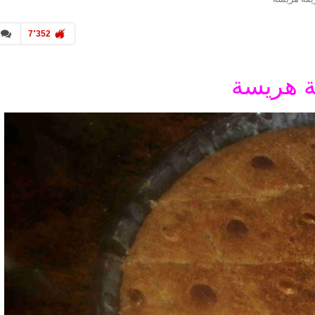
7٬352
 هريسة