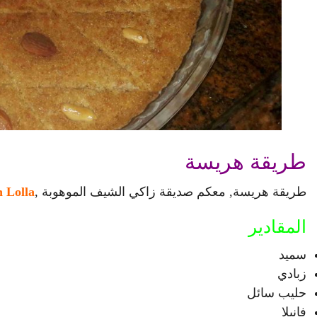
طريقة هريسة
طريقة هريسة, معكم صديقة زاكي الشيف الموهوبة ,
 Lolla
المقادير
سميد
زبادي
حليب سائل
فانيلا