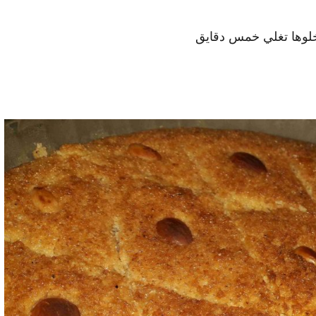
 خلوها تغلي خمس دقايق