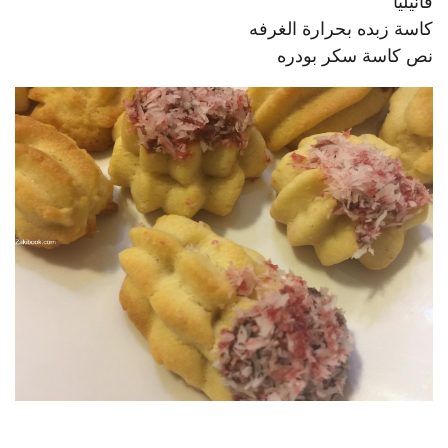
فانيليا
كاسة زبده بحرارة الغرفه
نص كاسة سكر بودره