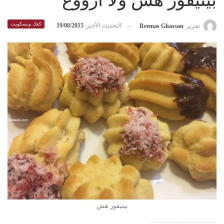
بيتيفور هش ولا ارووع
كعك وبسكويت
التحديث الأخير
19/08/2015
تحرير
Reemas Ghassan
بيتيفور هش