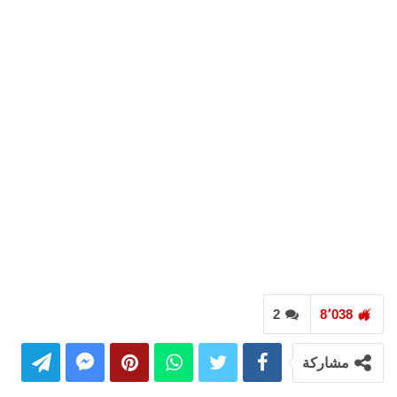
2
8٬038
مشاركة