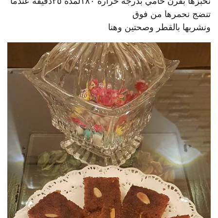
نخبزها بفرن حامي بدرجة حراره ١٨٠لمدة ٢٥دقيقه عندما
تنضج نحمرها من فوق
ونشربها بالقطر وصحتين وهنا