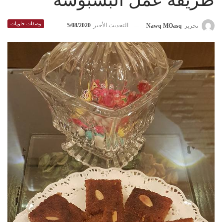
طريقة عمل البسبوسة
وصفات حلويات
التحديث الأخير
5/08/2020
تحرير
Nawq MOasq