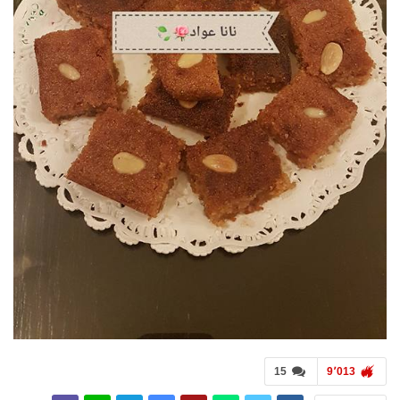
15
9٬013