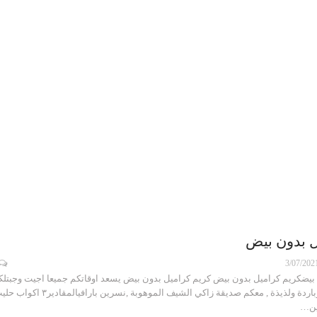
ل بدون بيض
3/07/202
بيضكريم كراميل بدون بيض كريم كراميل بدون بيض يسعد اوقاتكم جميعا اجيت وجبتلك
معي وصفة شهية وباردة ولذيذة , معكم صديقة زاكي الشيف الموهوبة ,نسرين بارافيالمقادير