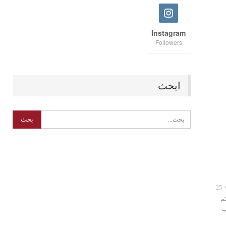
Instagram
Followers
ابحث
25
م
٣ اكواب حليب