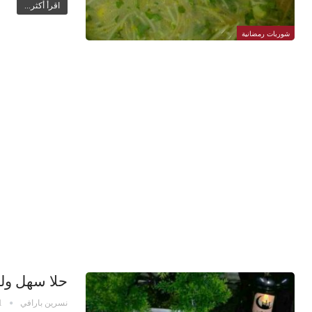
اقرأ أكثر...
شوربات رمضانية
حلا سهل ولذ
نسرين بارافي
1