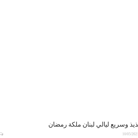
يذ وسريع ليالي لبنان ملكة رمضان
10/05/202