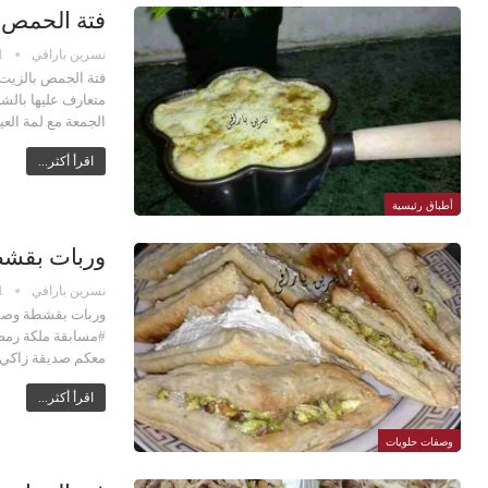
فتة الحمص 
نسرين بارافي
1
فتة الحمص بالزيت
متعارف عليها بالش
الجمعة مع لمة الع
اقرأ أكثر...
أطباق رئيسية
وربات بقشط
نسرين بارافي
1
وربات بقشطة وصفة
#مسابقة ملكة رمض
معكم صديقة زاكي 
اقرأ أكثر...
وصفات حلويات