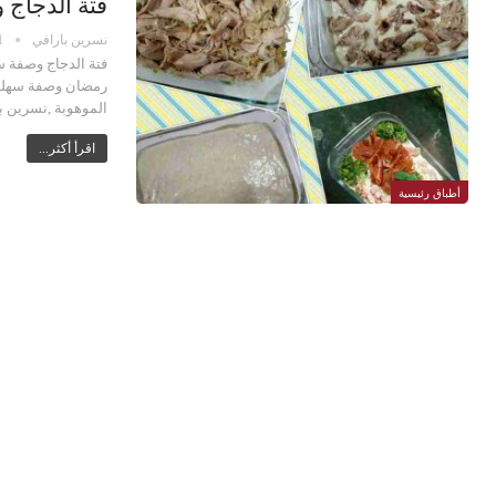
فتة الدجاج
نسرين بارافي
1
فتة الدجاج وصفة س
رمضان وصفة سهلة 
الموهوبة ,نسرين ب
اقرأ أكثر...
أطباق رئيسية