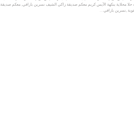
لا محلاية بنكهة الآيس كريم معكم صديقة زاكي الشيف نسرين بارافي, معكم صديقة
وبة ,نسرين بارافي…