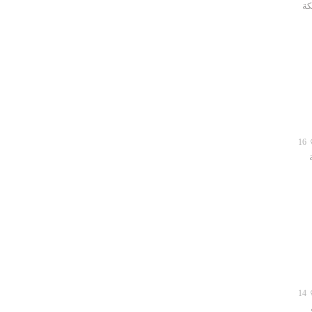
كة
16
14