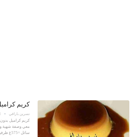
كريم كرامي
نسرين بارافي
1
كريم كراميل بدون 
سائل =575غ ظرفين…