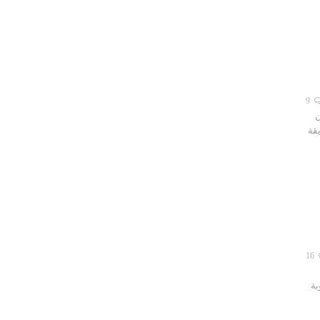
9
ن
قة
16
بة