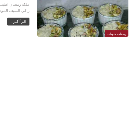
ملكة رمضان اطيب ح
زاكي الشيف الموه
اقرأ أكثر...
وصفات حلويات