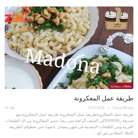
سلطات رمضانية
طريقة عمل المعكرونة
10
31/05/2018
Nawq MOasq
طريقة عمل المعكرونةطريقة عمل المعكرونة طريقة عمل المعكرونة,مع
صديقة زااااااااااااكي الشيف الرائعة منى رضا ,تتميز المعكرونة من الذ الطبخات
العربية ومن الطبخات المقدمة في شهر رمضان ,تابعونا حتى نعطيكم الطريقة
كاملةً. المقادير نص كغ…