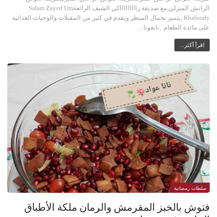
الرانش المنزلي,مع صديقة زاااااااااكي الشيف الرائعةSalam Zayed Um
Khaloody ,يتميز بجمال المنظر ويقدم في كثير من المقبلات والوجبات الغذائية
على مائدة الطعام ,تابعونا…
اقرأ أكثر...
سلطات رمضانية
فتوش بالخبز المقرمش والرمان ملكة الأطباق