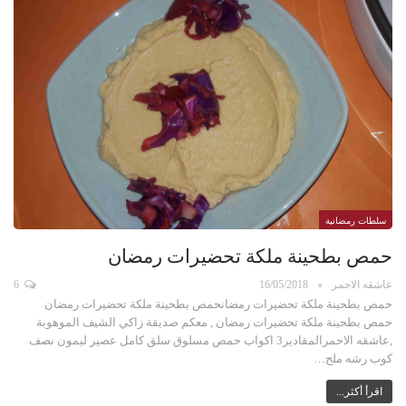
سلطات رمضانية
حمص بطحينة ملكة تحضيرات رمضان
عاشقه الاحمر
16/05/2018
6
حمص بطحينة ملكة تحضيرات رمضانحمص بطحينة ملكة تحضيرات رمضان
حمص بطحينة ملكة تحضيرات رمضان , معكم صديقة زاكي الشيف الموهوبة
,عاشقه الاحمرالمقادير3 اكواب حمص مسلوق سلق كامل عصير ليمون نصف
كوب رشه ملح…
اقرأ أكثر...