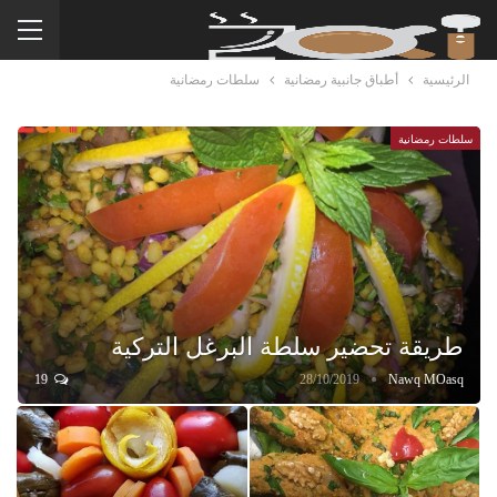
الرئيسية
أطباق جانبية رمضانية
سلطات رمضانية
سلطات رمضانية
طريقة تحضير سلطة البرغل التركية
19
28/10/2019
Nawq MOasq