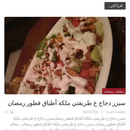
اقرأ أكثر...
سلطات رمضانية
سيزر دجاج ع طريقتي ملكة أطباق فطور رمضان
13
30/05/2018
Aseel-Foodies
سيزر دجاج ع طريقتي ملكة أطباق فطور رمضانسيزر دجاج ع طريقتي ملكة
أطباق فطور رمضان سيزر دجاج ع طريقتي ملكة أطباق فطور رمضان , معكم
صديقة زاكي الشيف الموهوبة ,aseel-foodiesالمقاديرخس مفروم خشن بندورة