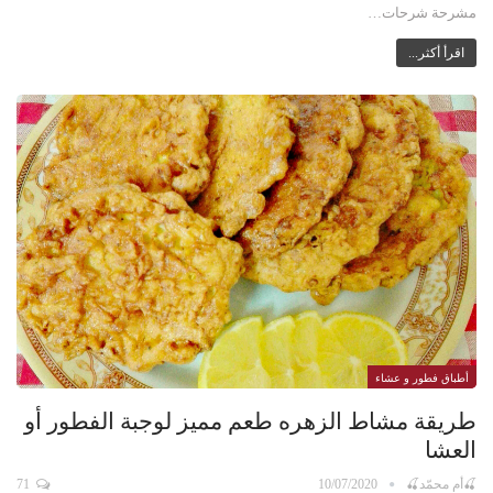
مشرحة شرحات…
اقرأ أكثر...
أطباق فطور و عشاء
طريقة مشاط الزهره طعم مميز لوجبة الفطور أو
العشا
🍒أم محمّد🍒
10/07/2020
71