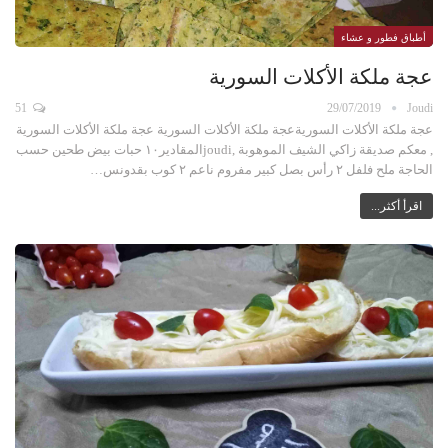
أطباق فطور و عشاء
عجة ملكة الأكلات السورية
51
29/07/2019
Joudi
عجة ملكة الأكلات السوريةعجة ملكة الأكلات السورية عجة ملكة الأكلات السورية
, معكم صديقة زاكي الشيف الموهوبة ,joudiالمقادير١٠ حبات بيض طحين حسب
الحاجة ملح فلفل ٢ رأس بصل كبير مفروم ناعم ٢ كوب بقدونس…
اقرأ أكثر...