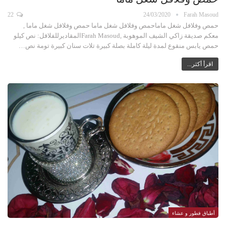
22
24/03/2020
Farah Masoud
حمص وفلافل شغل ماماحمص وفلافل شغل ماما حمص وفلافل شغل ماما ,
معكم صديقة زاكي الشيف الموهوبة ,Farah Masoudالمقاديرللفلافل: نص كيلو
حمص يابس منقوع لمدة ليلة كاملة بصلة كبيرة تلات سنان كبيرة تومة نص…
اقرأ أكثر...
أطباق فطور و عشاء