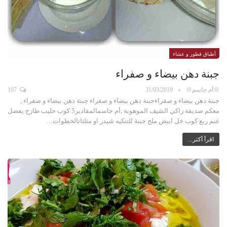
أطباق فطور و عشاء
جبنة دهن بيضاء و صفراء
💠أم جاسم💠
31/03/2019
107
جبنة دهن بيضاء و صفراءجبنة دهن بيضاء و صفراء جبنة دهن بيضاء و صفراء ,
معكم صديقة زاكي الشيف الموهوبة ,أم جاسمالمقادير5 كوب حليب طازج يفضل
غنم ربع كوب خل ابيض ملح جبنة للتنكيه شيدر او مثلثاتالخطوات…
اقرأ أكثر...