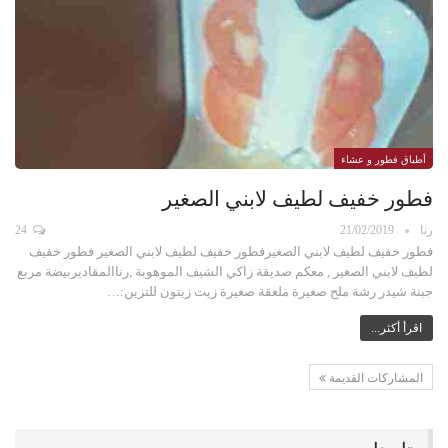
أطباق فطور و عشاء
فطور خفيف لطيف لابني الصغير
رنا
21/02/2019
24
فطور خفيف لطيف لابني الصغيرفطور خفيف لطيف لابني الصغير فطور خفيف
لطيف لابني الصغير , معكم صديقة زاكي الشيف الموهوبة ,رناالمقاديربيضة مربع
جبنة شيدر رشة ملح صغيرة ملعقة صغيرة زيت زيتون للتزين:…
اقرأ أكثر...
المشاركات القديمة