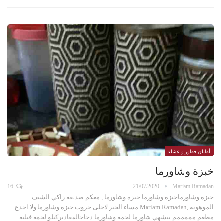
أطباق فطور و عشاء
خبزة وشاورما
16
21/07/2020
Mariam Ramadan
خبزة وشاورماخبزة وشاورما خبزة وشاورما , معكم صديقة زاكي الشيف
الموهوبة ,Mariam Ramadan مساء الخير لاحلى جروب خبزة وشاورما ولا اجدع
مطعم مممممم بيشهي شاورما لحمة وشاورما دجاجالمقاديركيلو لحمة فيلية