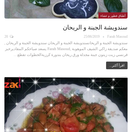
أطباق فطور و عشاء
سندويشة الجبنة و الريحان
20
25/06/2019
Farah Masoud
سندويشة الجبنة و الريحانسندويشة الجبنة و الريحان سندويشة الجبنة و الريحان ,
معكم صديقة زاكي الشيف الموهوبة ,Farah Masoud يسعد صباحكم المقاديرخبز
فرنسي زيت زيتون جبنة مجدلة ورق ريحان بندورة كرزيةالخطوات تقطع…
اقرأ أكثر...