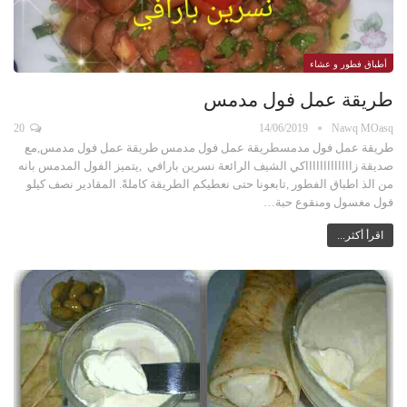
أطباق فطور و عشاء
طريقة عمل فول مدمس
20
14/06/2019
Nawq MOasq
طريقة عمل فول مدمسطريقة عمل فول مدمس طريقة عمل فول مدمس,مع
صديقة زاااااااااااااكي الشيف الرائعة نسرين بارافي ,يتميز الفول المدمس بانه
من الذ اطباق الفطور ,تابعونا حتى نعطيكم الطريقة كاملةً. المقادير نصف كيلو
فول مغسول ومنقوع حبة…
اقرأ أكثر...