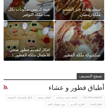
سندويشات خبز التست
جبنة كريمي بمكونات بكل
ملكة رمضان
بيت ملكة التوفير
افكار لتقديم فطور صحي
شكشوكة ملكة الفطور
للأطفال ملكة الفطور 1
تصفح التصنيف
أطباق فطور و عشاء
UNCATEGORIZED
أطباق جانبية رمضانية
أطباق رئيسية
أفكار للمناسبات السعيدة
اطباق للغذاء
القران الكريم
دورة حلويات العيد