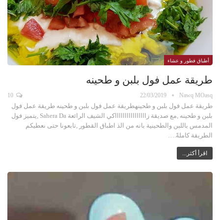
أطباق فطور و عشاء
طريقة عمل فول بلبن و طحينه
10
22/03/2019
Nawq MOasq
طريقة عمل فول بلبن و طحينهطريقة عمل فول بلبن و طحينه طريقة عمل فول
بلبن و طحينه ,مع صديقة زااااااااااااااااكي الشيف الرائعة Sahera Da ,يتميز فول
المدمس باللبن والطحينية بانه من الذ اطباق القطور ,تابعونا حتى نعطيكم
الطريقة كاملةً.…
اقرأ أكثر...