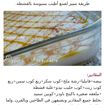
طريقة مميز لصنع أطيب بسبوسة بالقشطة.
المقادير:
بيضه+فانيليا+رشة ملح+كوب سكر+ربع كوب سمن+ربع
كوب زيت+كوب حليب نيدو+علبة قشطه
+ملعقه صغيره باكينج باودر+كوبين سميد
نخلط جميع المقادير ونضيفهن في الطاجين وبالفرن..ولما