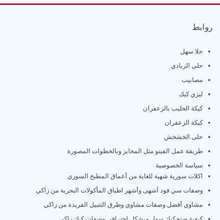
روابط
حلا سهل
حلى الزبادي
مصابيب
ليزي كيك
كيكة الحليب بالزعفران
كيكة الزعفران
حلى الخشخش
طريقة عمل الفينو مثل المخابز وبالخطوات المصورة
سياسة الخصوصية
اكلات سورية شهية للغاية من أعماق المطبخ السوري
وصفات سي فود أشهى وأشهر اطباق المأكولات البحرية من زاكي
مشاوي أفضل وصفات مشاوي وطرق التتبيل الفريدة من زاكي
كيفية صنع كيك سهل وبشكل احترافي وصفات كيك زاكي