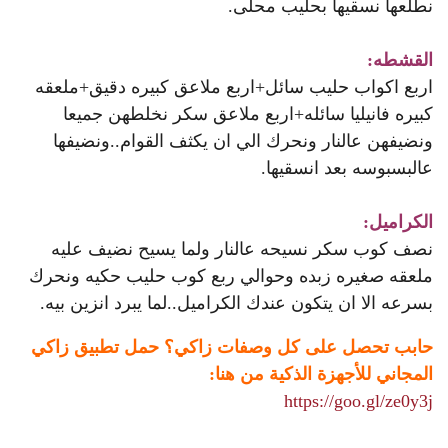
نطلعها نسقيها بحليب محلى.
القشطه:
اربع اكواب حليب سائل+اربع ملاعق كبيره دقيق+ملعقه
كبيره فانيليا سائله+اربع ملاعق سكر نخلطهن جميعا
ونضيفهن عالنار ونحرك الي ان يكثف القوام..ونضيفها
عالبسبوسه بعد انسقيها.
الكراميل:
نصف كوب سكر نسيحه عالنار ولما يسيح نضيف عليه
ملعقه صغيره زبده وحوالي ربع كوب حليب حكيه ونحرك
بسرعه الا ان يتكون عندك الكراميل..لما يبرد انزين بيه.
حابب تحصل على كل وصفات زاكي؟ حمل تطبيق زاكي
المجاني للأجهزة الذكية من هنا:
https://goo.gl/ze0y3j