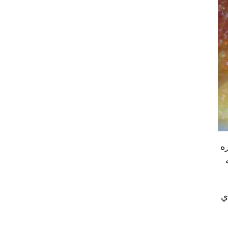
ره
دي