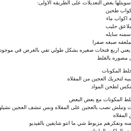
سويتلها بعض التعديلات على الطريقه الاولى:
اكواب طحين
اكواب ماء
ملاعق حليب
سمنه سايله
لعقه صبغه صفرا
 يعني اربع فتحات صغيره بشكل طولي تفي بالغرض في موجود
 مصوره بالغلط
لط المكونات
بيه لتحريك العجين من المقلاه
نكس لطحن المواد
خلط المكونات مع بعض البعض
تحات ونبلش نصب بالعجين على المقلاه وبس تنشف العجين نشيله
المقلاه
نه ونفكرهم مزبوط شي ما انتو شايفين بالقيديو
 بالماكينه الطحانه