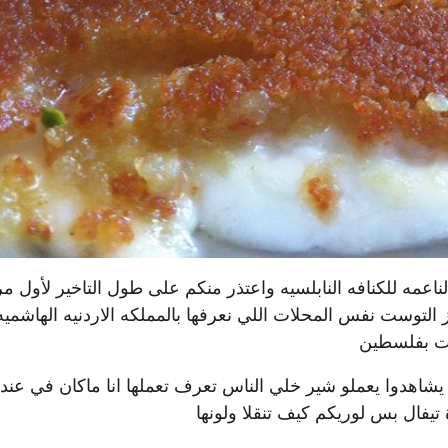
ناعمه للكنافه النابلسيه واعتذر منكم على طول التاخير لأول م
التوست نفس المحلات اللي نعرفها بالمملكه الاردنيه الهاشميه
ت بفلسطين
يبا 20 دقيقه واتمنى من يلي يشاهدوا يعملو شير خلي الناس تعرف تعملها انا ماكان في عن
 تيفال بس لوريكم كيف تنقلا ولونها