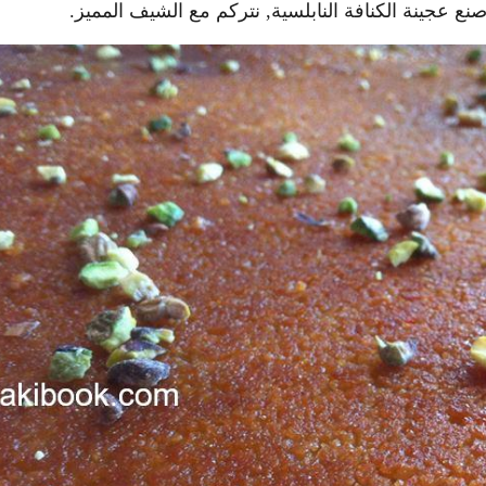
نع عجينة الكنافة النابلسية, نتركم مع الشيف المميز.