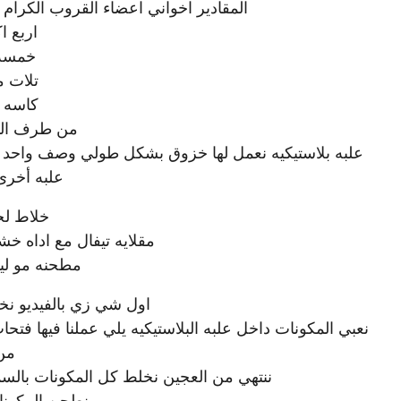
المقادير اخواني اعضاء القروب الكرام 
اربع 
خمسه 
تلات 
كاسه 
من طرف الم
علبه بلاستيكيه نعمل لها خزوق بشكل طولي وصف واحد
علبه أخرى
خلاط لخ
مقلايه تيفال مع اداه خش
مطحنه مو لي
اول شي زي بالفيديو ن
نعبي المكونات داخل علبه البلاستيكيه يلي عملنا فيها ف
من 
ننتهي من العجين نخلط كل المكونات بالسم
نطحن المكونات