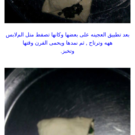
بعد تطبيق العجينه على بعضها وكانها تصفط متل المﻻبس
ههه وترتاح , ثم نمدها ويحمى الفرن وقتها
وتخبز.