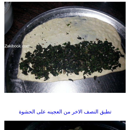
تطبق النصف اﻻخر من العجينه على الحشوة