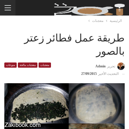
الرئيسية
معجنات
طريقة عمل فطائر زعتر
بالصور
معجنات
معجنات مالحة
منوعات
تحرير
Admin
التحديث الأخير
27/09/2015