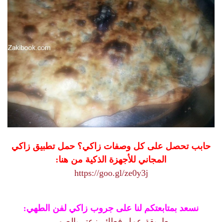
حابب تحصل على كل وصفات زاكي؟ حمل تطبيق زاكي
المجاني للأجهزة الذكية من هنا:
https://goo.gl/ze0y3j
نسعد بمتابعتكم لنا على جروب زاكي لفن الطهي:
طريقة عمل فطائر زعتر بالصور